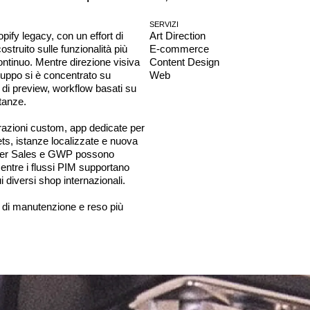
SERVIZI
ify legacy, con un effort di 
Art Direction
truito sulle funzionalità più 
E-commerce
ontinuo. Mentre direzione visiva 
Content Design
iluppo si è concentrato su 
Web
 di preview, workflow basati su 
tanze.

grazioni custom, app dedicate per 
s, istanze localizzate e nuova 
ter Sales e GWP possono 
mentre i flussi PIM supportano 
 diversi shop internazionali.

 di manutenzione e reso più 